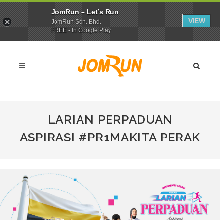
JomRun – Let’s Run
VIEW
JomRun Sdn. Bhd.
FREE - In Google Play
LARIAN PERPADUAN
ASPIRASI #PR1MAKITA PERAK