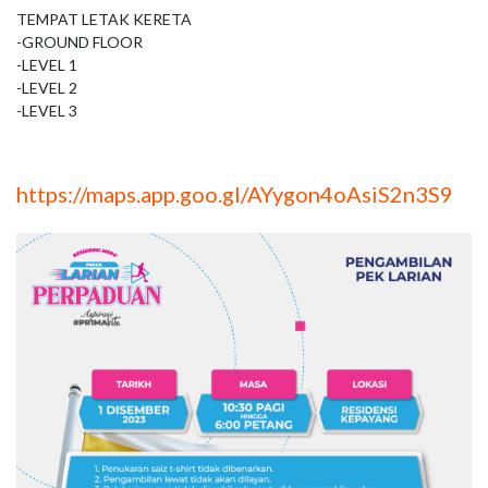
TEMPAT LETAK KERETA

-GROUND FLOOR 

-LEVEL 1 

-LEVEL 2 

-LEVEL 3
https://maps.app.goo.gl/AYygon4oAsiS2n3S9