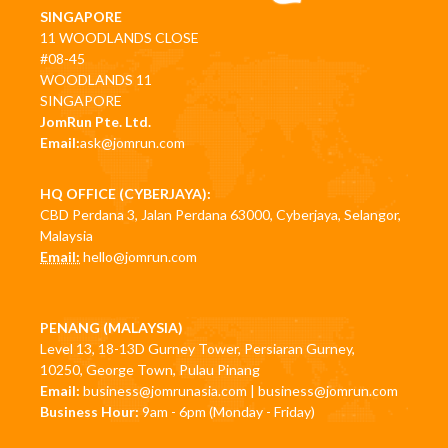
SINGAPORE
11 WOODLANDS CLOSE
#08-45
WOODLANDS 11
SINGAPORE
JomRun Pte. Ltd.
Email:
ask@jomrun.com
HQ OFFICE (CYBERJAYA):
CBD Perdana 3, Jalan Perdana 63000, Cyberjaya, Selangor,
Malaysia
Email:
hello@jomrun.com
PENANG (MALAYSIA)
Level 13, 18-13D Gurney Tower, Persiaran Gurney,
10250, George Town, Pulau Pinang
Email:
business@jomrunasia.com
|
business@jomrun.com
Business Hour:
9am - 6pm (Monday - Friday)