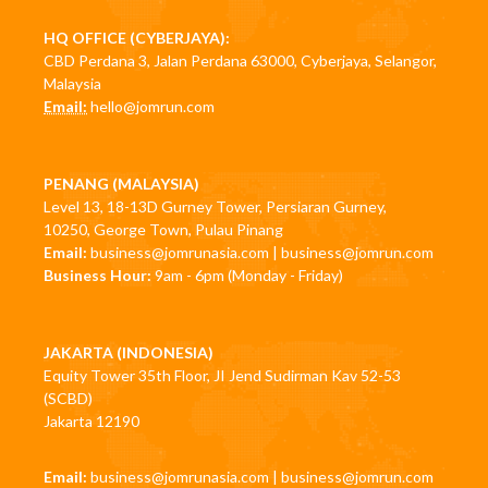
HQ OFFICE (CYBERJAYA):
CBD Perdana 3, Jalan Perdana 63000, Cyberjaya, Selangor,
Malaysia
Email:
hello@jomrun.com
PENANG (MALAYSIA)
Level 13, 18-13D Gurney Tower, Persiaran Gurney,
10250, George Town, Pulau Pinang
Email:
business@jomrunasia.com
|
business@jomrun.com
Business Hour:
9am - 6pm (Monday - Friday)
JAKARTA (INDONESIA)
Equity Tower 35th Floor, JI Jend Sudirman Kav 52-53
(SCBD)
Jakarta 12190
Email:
business@jomrunasia.com
|
business@jomrun.com