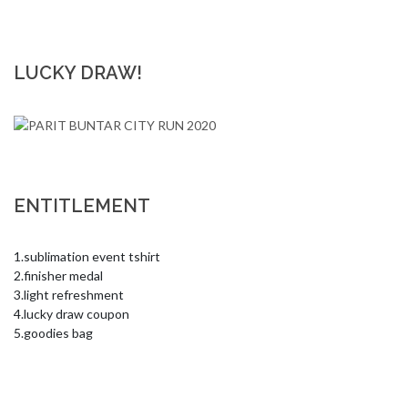
LUCKY DRAW!
ENTITLEMENT
1.sublimation event tshirt

2.finisher medal

3.light refreshment

4.lucky draw coupon

5.goodies bag