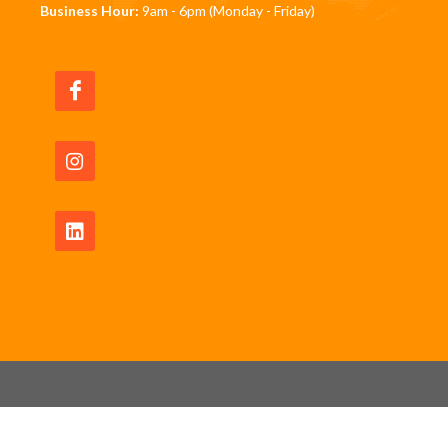
Business Hour:
9am - 6pm (Monday - Friday)
Copyrights © 2026 All Rights Reserved by JomRun
Pte Ltd -
Privacy Policy
|
Waiver Disclaimer