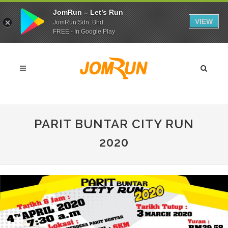
JomRun – Let’s Run
VIEW
JomRun Sdn. Bhd.
FREE - In Google Play
PARIT BUNTAR CITY RUN
2020