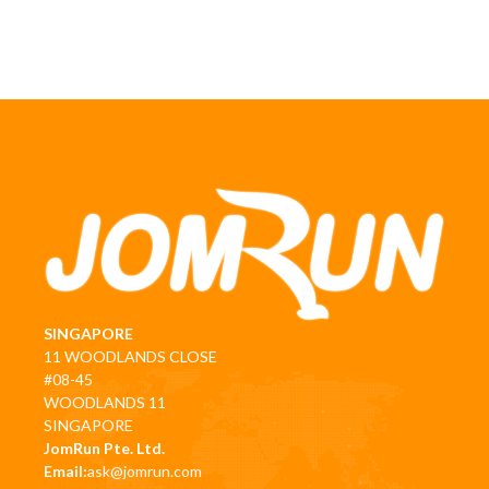
SINGAPORE
11 WOODLANDS CLOSE
#08-45
WOODLANDS 11
SINGAPORE
JomRun Pte. Ltd.
Email:
ask@jomrun.com