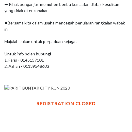
➡ Pihak penganjur  memohon beribu kemaafan diatas kesulitan 
yang tidak direncanakan

❌Bersama kita dalam usaha mencegah penularan rangkaian wabak 
ini

Majulah sukan untuk perpaduan sejagat

Untuk info boleh hubungi

1. Faris - 0145157101

2. Azhari - 01139548633
REGISTRATION CLOSED