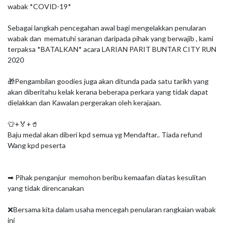
wabak *COVID-19*

Sebagai langkah pencegahan awal bagi mengelakkan penularan 
wabak dan  mematuhi saranan daripada pihak yang berwajib , kami 
terpaksa *BATALKAN* acara LARIAN PARIT BUNTAR CITY RUN 
2020 

🎁Pengambilan goodies juga akan ditunda pada satu tarikh yang 
akan diberitahu kelak kerana beberapa perkara yang tidak dapat 
dielakkan dan Kawalan pergerakan oleh kerajaan.

👕+🏅+🥤

Baju medal akan diberi kpd semua yg Mendaftar.. Tiada refund 
Wang kpd peserta

➡ Pihak penganjur  memohon beribu kemaafan diatas kesulitan 
yang tidak direncanakan

❌Bersama kita dalam usaha mencegah penularan rangkaian wabak 
ini
